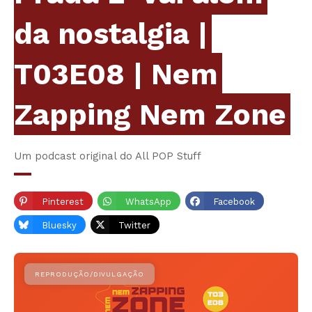
da nostalgia |
T03E08 | Nem
Zapping Nem Zone
Um podcast original do All POP Stuff
Pinterest
WhatsApp
Facebook
Bluesky
Twitter