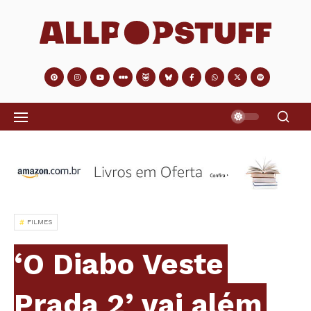
FILMES
‘O Diabo Veste
Prada 2’ vai além