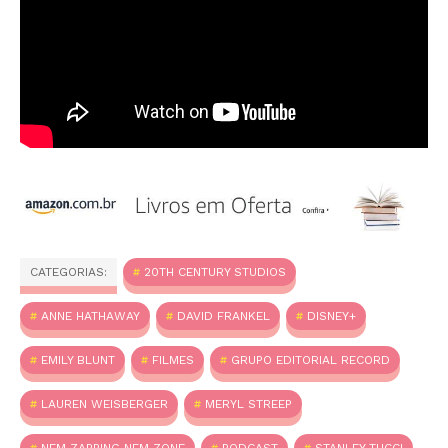
CATEGORIAS:
20TH CENTURY STUDIOS
ANNE HATHAWAY
DAVID FRANKEL
DISNEY+
EMILY BLUNT
FILMES
GRUPO EDITORIAL RECORD
LAUREN WEISBERGER
MERYL STREEP
NEM ZAPPING NEM ZONE
PODCAST
STANLEY TUCCI