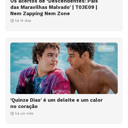
Os acertos de ‘Descendentes: País
das Maravilhas Malvado' | T03E09 |
Nem Zapping Nem Zone
há 14 dias
FILMES
'Quinze Dias' é um deleite e um calor
no coração
há um mês