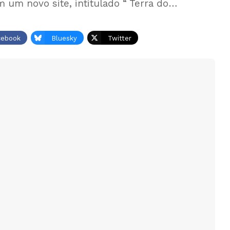
 um novo site, intitulado “ Terra do…
cebook
Bluesky
Twitter