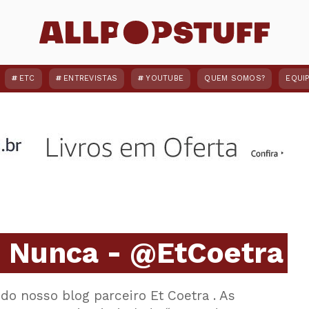
ETC
ENTREVISTAS
YOUTUBE
QUEM SOMOS?
EQUI
o Nunca - @EtCoetra
do nosso blog parceiro Et Coetra . As