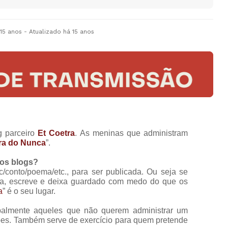
 15 anos
- Atualizado
há 15 anos
g parceiro
Et Coetra
. As meninas que administram
ra do Nunca
”.
ros blogs?
ic/conto/poema/etc., para ser publicada. Ou seja se
ia, escreve e deixa guardado com medo do que os
a
” é o seu lugar.
ipalmente aqueles que não querem administrar um
ões. Também serve de exercício para quem pretende