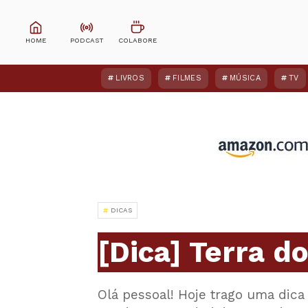
LIVROS
FILMES
MÚSICA
TV
DICAS
[Dica] Terra d
Olá pessoal! Hoje trago uma dica 