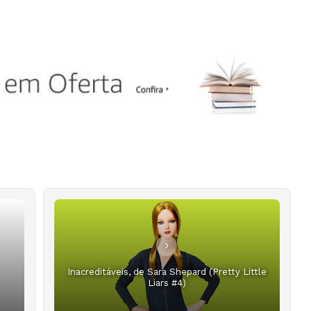
Inacreditáveis, de Sara Shepard (Pretty Little
Liars #4)