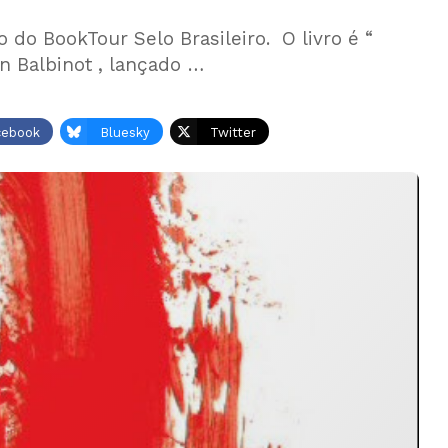
 do BookTour Selo Brasileiro. O livro é “
n Balbinot , lançado …
cebook
Bluesky
Twitter