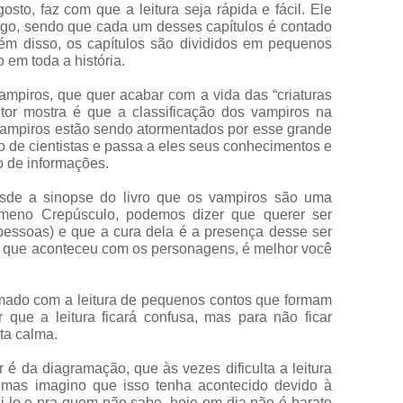
osto, faz com que a leitura seja rápida e fácil. Ele
logo, sendo que cada um desses capítulos é contado
ém disso, os capítulos são divididos em pequenos
em toda a história.
ampiros, que quer acabar com a vida das “criaturas
tor mostra é que a classificação dos vampiros na
vampiros estão sendo atormentados por esse grande
po de cientistas e passa a eles seus conhecimentos e
 de informações.
esde a sinopse do livro que os vampiros são uma
meno Crepúsculo, podemos dizer que querer ser
pessoas) e que a cura dela é a presença desse ser
 o que aconteceu com os personagens, é melhor você
mado com a leitura de pequenos contos que formam
r que a leitura ficará confusa, mas para não ficar
ta calma.
 é da diagramação, que às vezes dificulta a leitura
, mas imagino que isso tenha acontecido devido à
zi-lo e pra quem não sabe, hoje em dia não é barato