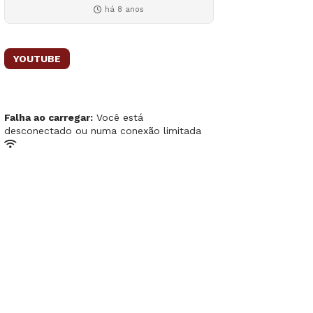
há 8 anos
YOUTUBE
Falha ao carregar:
Você está
desconectado ou numa conexão limitada