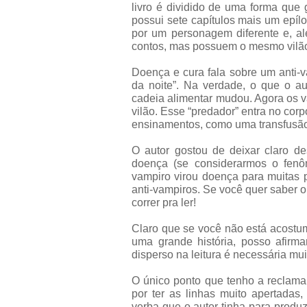
livro é dividido de uma forma que g
possui sete capítulos mais um epí
por um personagem diferente e, al
contos, mas possuem o mesmo vilão 
Doença e cura fala sobre um anti-v
da noite”. Na verdade, o que o au
cadeia alimentar mudou. Agora os 
vilão. Esse “predador” entra no cor
ensinamentos, como uma transfusão
O autor gostou de deixar claro d
doença (se considerarmos o fenô
vampiro virou doença para muitas 
anti-vampiros. Se você quer saber
correr pra ler!
Claro que se você não está acostu
uma grande história, posso afirma
disperso na leitura é necessária mui
O único ponto que tenho a reclamar
por ter as linhas muito apertadas
verba que o autor tinha para produ