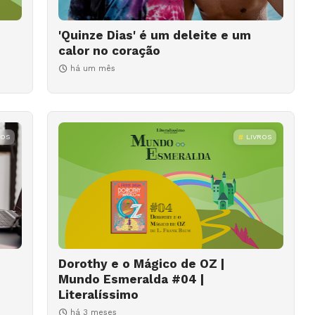
'Quinze Dias' é um deleite e um
calor no coração
há um mês
ROS
LIVROS
Dorothy e o Mágico de OZ |
Mundo Esmeralda #04 |
Literalíssimo
há 3 meses