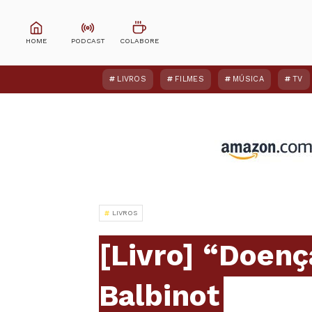
LIVROS
FILMES
MÚSICA
TV
LIVROS
[Livro] “Doenç
Balbinot