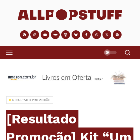
RESULTADO PROMOÇÃO
[Resultado
Promoção] Kit “Um