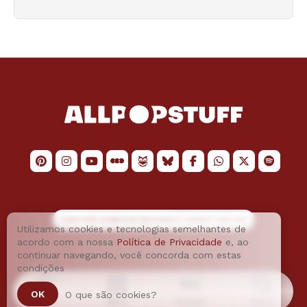
LOGO POR
JAIMESON MACHADO
E LAYOUT POR
JAO
Utilizamos cookies e tecnologias semelhantes de
acordo com a nossa
Política de Privacidade
e, ao
continuar navegando, você concorda com estas
condições
OK
O que são cookies?
Home
Menu
Podcast
Busca