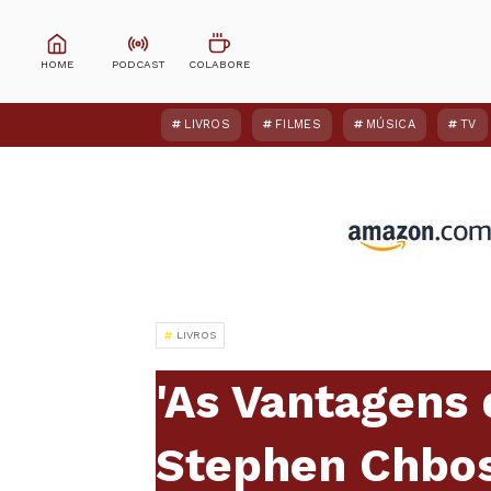
LIVROS
FILMES
MÚSICA
TV
LIVROS
'As Vantagens d
Stephen Chbo