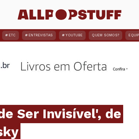
ETC
ENTREVISTAS
YOUTUBE
QUEM SOMOS?
EQUI
e Ser Invisível', de
sky