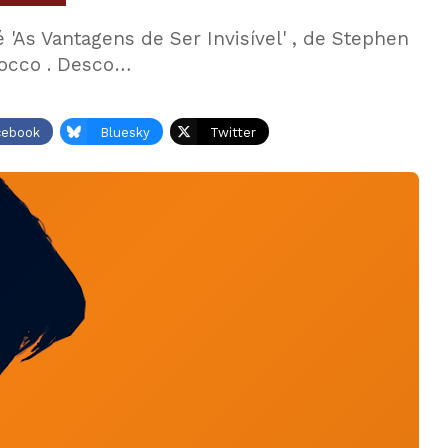
 'As Vantagens de Ser Invisível' , de Stephen
Rocco . Desco…
cebook
Bluesky
Twitter