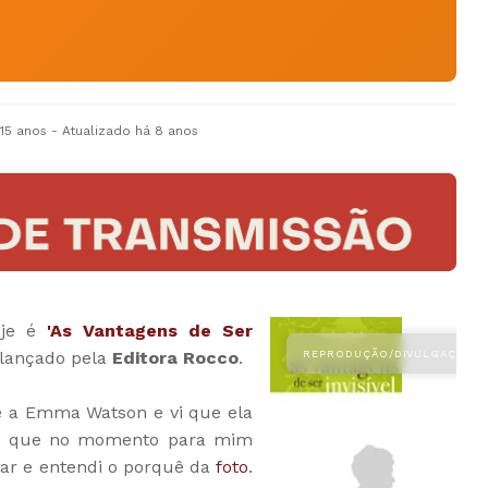
 15 anos
- Atualizado
há 8 anos
oje é
'As Vantagens de Ser
 lançado pela
Editora Rocco
.
re a Emma Watson e vi que ela
vro que no momento para mim
rar e entendi o porquê da
foto
.