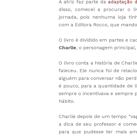
A atriz faz parte da
adaptação d
disso, comecei a procurar o l
jornada, pois nenhuma loja tin
com a Editora Rocco, que mandou
O livro é dividido em partes e c
Charlie
, o personagem principal,
O livro conta a história de Cha
faleceu. Ele nunca foi de relac
alguém para conversar não perdi
é pouco, para a quantidade de liv
sempre o incentivava e sempre p
hábito.
Charlie depois de um tempo “vag
a dica de seu professor e come
para que pudesse ter mais ami