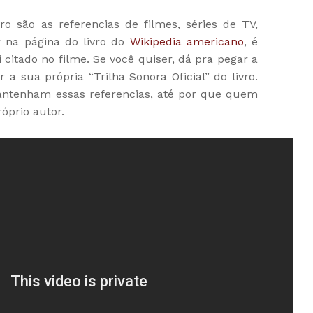
o são as referencias de filmes, séries de TV,
r na página do livro do
Wikipedia americano
, é
 citado no filme. Se você quiser, dá pra pegar a
 a sua própria “Trilha Sonora Oficial” do livro.
antenham essas referencias, até por que quem
róprio autor.