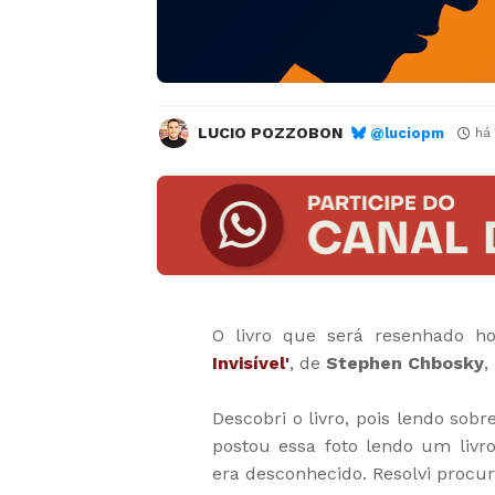
LUCIO POZZOBON
@luciopm
há
O livro que será resenhado h
Invisível'
, de
Stephen Chbosky
,
Descobri o livro, pois lendo sob
postou essa foto lendo um li
era desconhecido. Resolvi procu