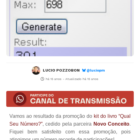
LUCIO POZZOBON
@luciopm
há 15 anos
- Atualizado
há 15 anos
Vamos ao resultado da promoção do
kit do livro “Qual
Seu Número?”
, cedido pela parceira
Novo Conceito
.
Fiquei bem satisfeito com essa promoção, pois
atingimos um número recorde de participações!