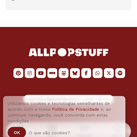
LOGO POR
JAIMESON MACHADO
E LAYOUT POR
JAO
Utilizamos cookies e tecnologias semelhantes de
acordo com a nossa
Política de Privacidade
e, ao
continuar navegando, você concorda com estas
condições
OK
O que são cookies?
Home
Menu
Podcast
Busca