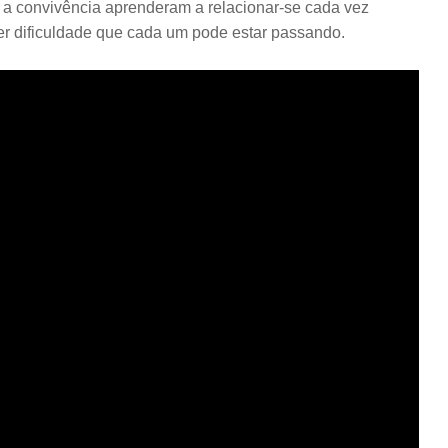
m a convivência aprenderam a relacionar-se cada vez
er dificuldade que cada um pode estar passando.