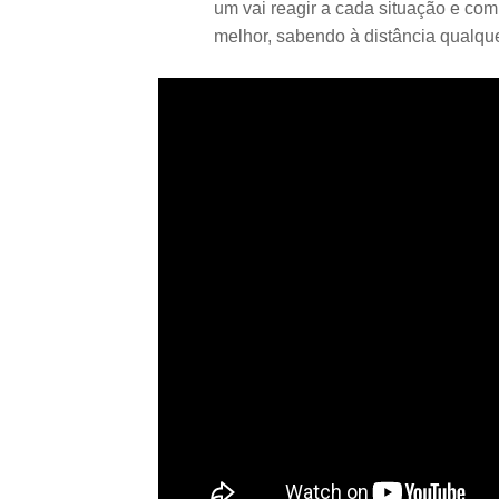
um vai reagir a cada situação e co
melhor, sabendo à distância qualqu