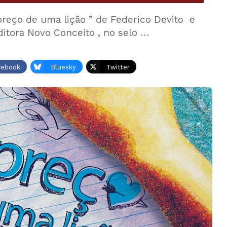
 preço de uma lição ” de Federico Devito e
itora Novo Conceito , no selo …
cebook
Bluesky
Twitter