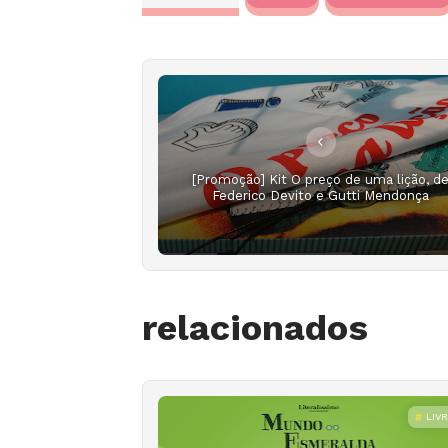
[Promoção] Kit O preço de uma lição, d
Federico Devito e Gutti Mendonça
relacionados
LIV