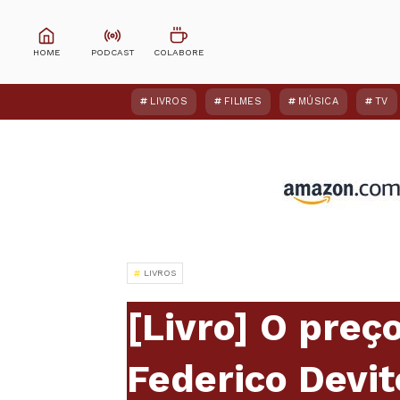
LIVROS
FILMES
MÚSICA
TV
LIVROS
[Livro] O preç
Federico Devi