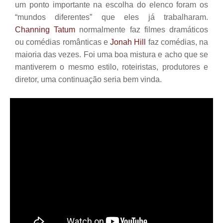
um ponto importante na escolha do elenco foram os
“mundos diferentes” que eles já trabalharam.
Channing Tatum
normalmente faz filmes dramáticos
ou comédias românticas e
Jonah Hill
faz comédias, na
maioria das vezes. Foi uma boa mistura e acho que se
mantiverem o mesmo estilo, roteiristas, produtores e
diretor, uma continuação seria bem vinda.