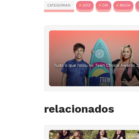
CATEGORIAS:
2012
CW
MUCH
Tudo o que rolou no Teen Choice Awards 2
relacionados
MÚS