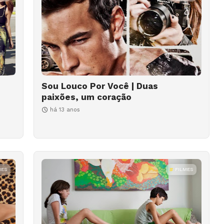
Sou Louco Por Você | Duas
paixões, um coração
há 13 anos
MES
FILMES