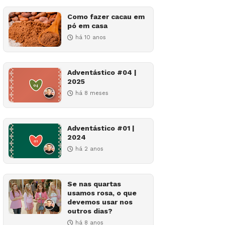
Como fazer cacau em
pó em casa
há 10 anos
Adventástico #04 |
2025
há 8 meses
Adventástico #01 |
2024
há 2 anos
Se nas quartas
usamos rosa, o que
devemos usar nos
outros dias?
há 8 anos