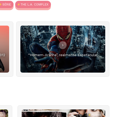
SÉRIE
THE L.A. COMPLEX
012
“Homem-Aranha”, realmente Espetacular
ICA
FILMES