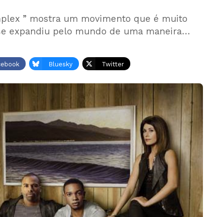
omplex ” mostra um movimento que é muito
se expandiu pelo mundo de uma maneira…
cebook
Bluesky
Twitter