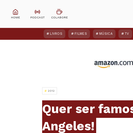
LIVROS
FILMES
MÚSICA
TV
2012
Quer ser famo
Angeles!