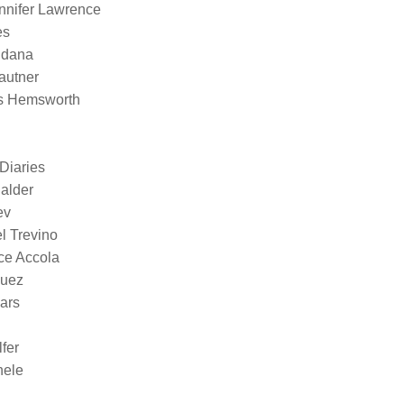
nnifer Lawrence
es
ldana
autner
is Hemsworth
Diaries
halder
ev
l Trevino
ice Accola
guez
iars
fer
hele