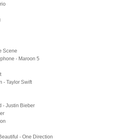
rio
g
e Scene
phone - Maroon 5
t
 - Taylor Swift
 - Justin Bieber
er
ion
autiful - One Direction