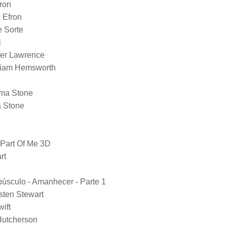
ron
 Efron
 Sorte
i
ifer Lawrence
 Liam Hemsworth
mma Stone
a Stone
 Part Of Me 3D
rt
úsculo - Amanhecer - Parte 1
sten Stewart
ift
Hutcherson