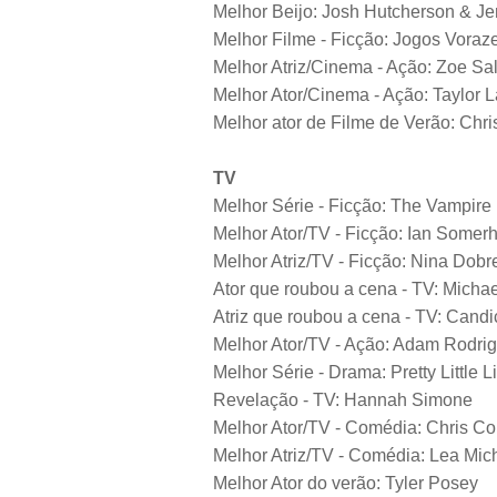
Melhor Beijo: Josh Hutcherson & Je
Melhor Filme - Ficção: Jogos Voraz
Melhor Atriz/Cinema - Ação: Zoe Sa
Melhor Ator/Cinema - Ação: Taylor L
Melhor ator de Filme de Verão: Chr
TV
Melhor Série - Ficção: The Vampire 
Melhor Ator/TV - Ficção: Ian Somer
Melhor Atriz/TV - Ficção: Nina Dobr
Ator que roubou a cena - TV: Michae
Atriz que roubou a cena - TV: Cand
Melhor Ator/TV - Ação: Adam Rodri
Melhor Série - Drama: Pretty Little L
Revelação - TV: Hannah Simone
Melhor Ator/TV - Comédia: Chris Col
Melhor Atriz/TV - Comédia: Lea Mic
Melhor Ator do verão: Tyler Posey