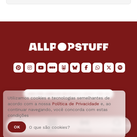
LOGO POR
JAIMESON MACHADO
E LAYOUT POR
JAO
Utilizamos cookies e tecnologias semelhantes de
acordo com a nossa
Política de Privacidade
e, ao
continuar navegando, você concorda com estas
condições
OK
O que são cookies?
Home
Menu
Podcast
Busca