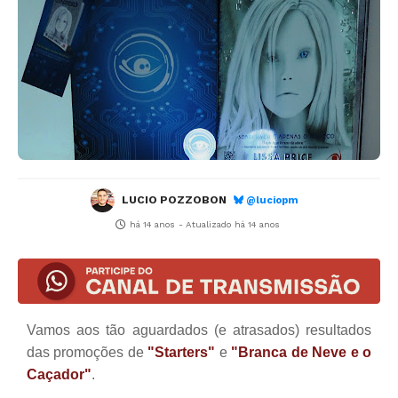
LUCIO POZZOBON
@luciopm
há 14 anos
- Atualizado
há 14 anos
Vamos aos tão aguardados (e atrasados) resultados
das promoções de
"Starters"
e
"Branca de Neve e o
Caçador"
.