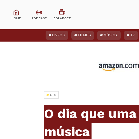
LIVROS
FILMES
MÚSICA
TV
ETC
O dia que uma 
música