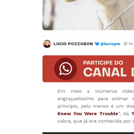
LUCIO POZZOBON
@luciopm
há
Em meio a inúmeros víd
engraçadíssimo para animar 
principio, pelo menos é um do
Knew You Were Trouble
”, da
T
cabra, que já era conhecida por s