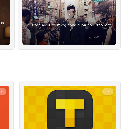
a ao
O simples (e criativo) novo clipe do Tiago Iorc
MES
TV