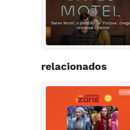
'Bates Motel', o prelúdio de 'Psicose', cheg
Universal Channel
relacionados
FIL