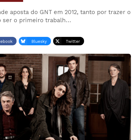
ande aposta do GNT em 2012, tanto por trazer o
 ser o primeiro trabalh…
cebook
Bluesky
Twitter