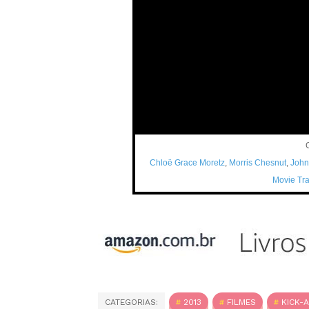
Chloë Grace Moretz
,
Morris Chesnut
,
John
Movie Tra
CATEGORIAS:
2013
FILMES
KICK-