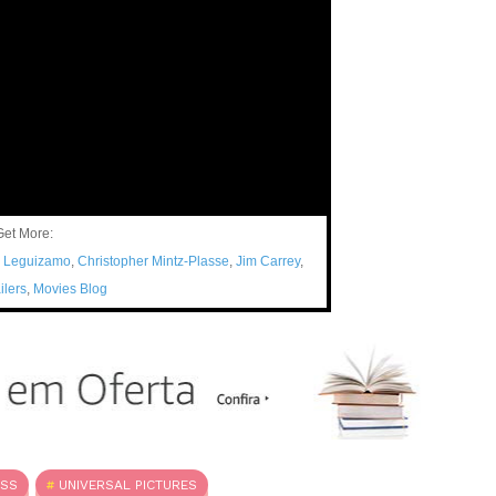
Get More:
 Leguizamo
,
Christopher Mintz-Plasse
,
Jim Carrey
,
ilers
,
Movies Blog
ASS
UNIVERSAL PICTURES