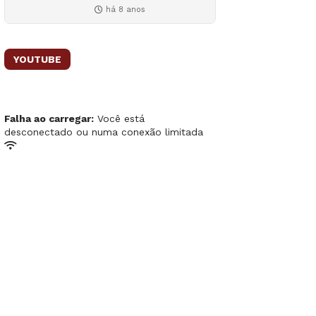
há 8 anos
YOUTUBE
Falha ao carregar:
Você está
desconectado ou numa conexão limitada