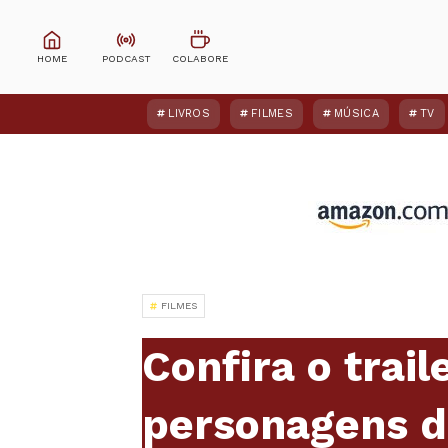
LIVROS
FILMES
MÚSICA
TV
FILMES
Confira o trail
personagens de