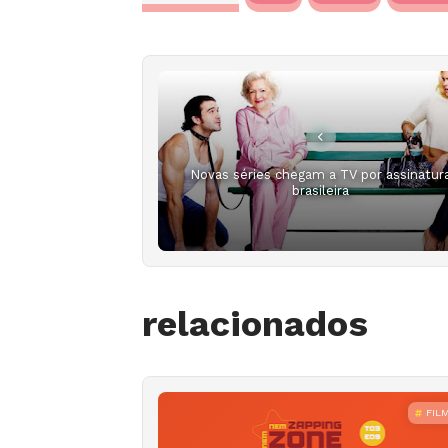
Novas séries chegam a TV por assinatur
brasileira
relacionados
FIL