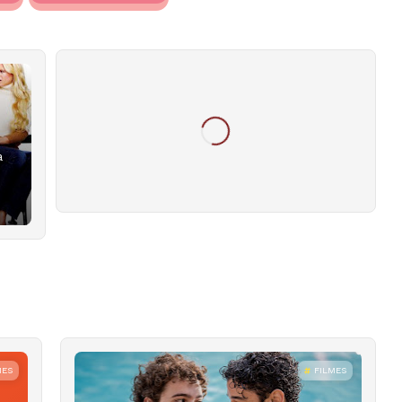
a
MES
FILMES