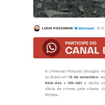
LUCIO POZZOBON
@luciopm
há
A Universal Pictures divulgou m
ao Brasil em
13 de setembro
. N
Kick-Ass
e
Hit-Girl
e vários c
diária de crimes pela cidade.
Stripes.