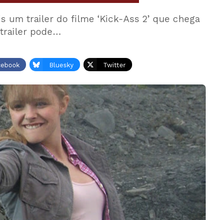
s um trailer do filme ‘Kick-Ass 2’ que chega
 trailer pode…
cebook
Bluesky
Twitter