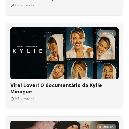
há 2 meses
MÚSICA
Virei Lover! O documentário da Kylie
Minogue
há 2 meses
MÚSICA