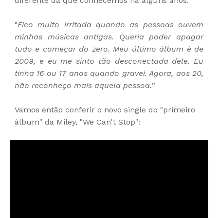
diferente da que conhecemos há alguns anos:
"
Fico muito irritada quando as pessoas ouvem
minhas músicas antigas. Queria poder apagar
tudo e começar do zero. Meu último álbum é de
2009, e eu me sinto tão desconectada dele. Eu
tinha 16 ou 17 anos quando gravei. Agora, aos 20,
não reconheço mais aquela pessoa.
”
Vamos então conferir o novo single do "primeiro
álbum" da Miley, "We Can't Stop":