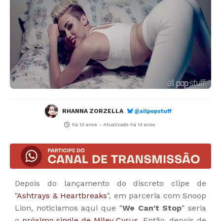
RHANNA ZORZELLA
@allpopstuff
há 13 anos
- Atualizado
há 13 anos
Depois do lançamento do discreto clipe de
"
Ashtrays & Heartbreaks
", em parceria com Snoop
Lion, noticiamos aqui que "
We Can't Stop
" seria
o
próximo single de Miley Cyrus
. Então, depois de