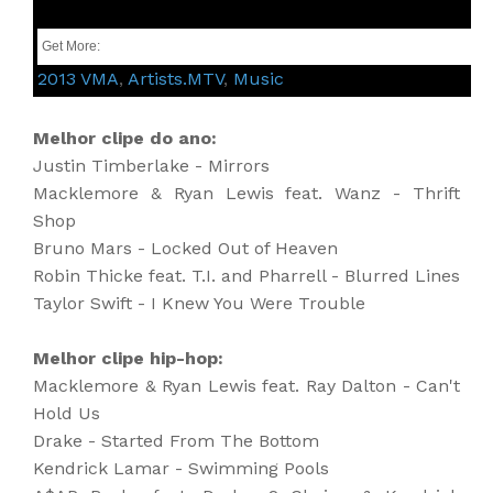
Get More:
2013 VMA
,
Artists.MTV
,
Music
Melhor clipe do ano:
Justin Timberlake - Mirrors
Macklemore & Ryan Lewis feat. Wanz - Thrift
Shop
Bruno Mars - Locked Out of Heaven
Robin Thicke feat. T.I. and Pharrell - Blurred Lines
Taylor Swift - I Knew You Were Trouble
Melhor clipe hip-hop:
Macklemore & Ryan Lewis feat. Ray Dalton - Can't
Hold Us
Drake - Started From The Bottom
Kendrick Lamar - Swimming Pools