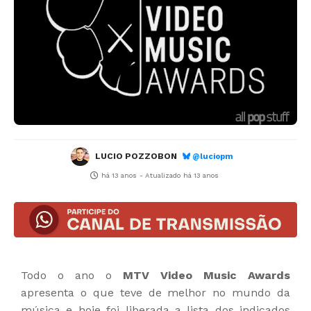
LUCIO POZZOBON
@luciopm
há 13 anos
- Atualizado
há 13 anos
Todo o ano o
MTV Video Music Awards
apresenta o que teve de melhor no mundo da
música e hoje foi liberada a lista dos indicados