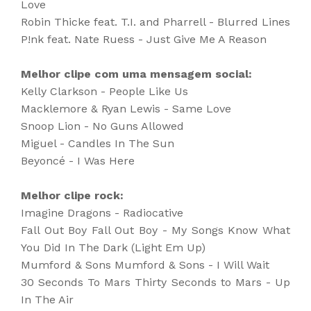
Love
Robin Thicke feat. T.I. and Pharrell - Blurred Lines
P!nk feat. Nate Ruess - Just Give Me A Reason
Melhor clipe com uma mensagem social:
Kelly Clarkson - People Like Us
Macklemore & Ryan Lewis - Same Love
Snoop Lion - No Guns Allowed
Miguel - Candles In The Sun
Beyoncé - I Was Here
Melhor clipe rock:
Imagine Dragons - Radiocative
Fall Out Boy Fall Out Boy - My Songs Know What
You Did In The Dark (Light Em Up)
Mumford & Sons Mumford & Sons - I Will Wait
30 Seconds To Mars Thirty Seconds to Mars - Up
In The Air