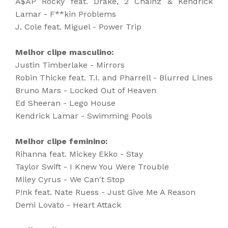
A$AP Rocky feat. Drake, 2 Chainz & Kendrick
Lamar - F**kin Problems
J. Cole feat. Miguel - Power Trip
Melhor clipe masculino:
Justin Timberlake - Mirrors
Robin Thicke feat. T.I. and Pharrell - Blurred Lines
Bruno Mars - Locked Out of Heaven
Ed Sheeran - Lego House
Kendrick Lamar - Swimming Pools
Melhor clipe feminino:
Rihanna feat. Mickey Ekko - Stay
Taylor Swift - I Knew You Were Trouble
Miley Cyrus - We Can't Stop
P!nk feat. Nate Ruess - Just Give Me A Reason
Demi Lovato - Heart Attack