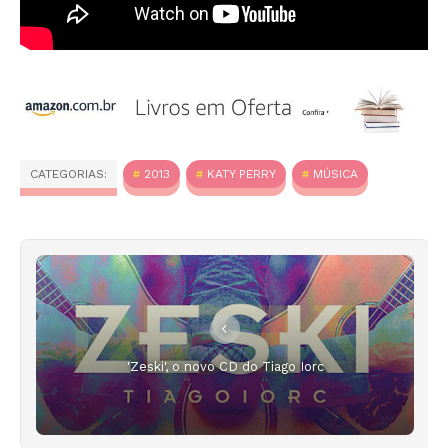
CATEGORIAS:
2013
KATY PERRY
MÚSICA
'Zeski', o novo CD do Tiago Iorc