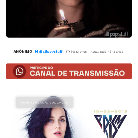
ANÔNIMO
@allpopstuff
há 13 anos
- Atualizado
há 13 anos