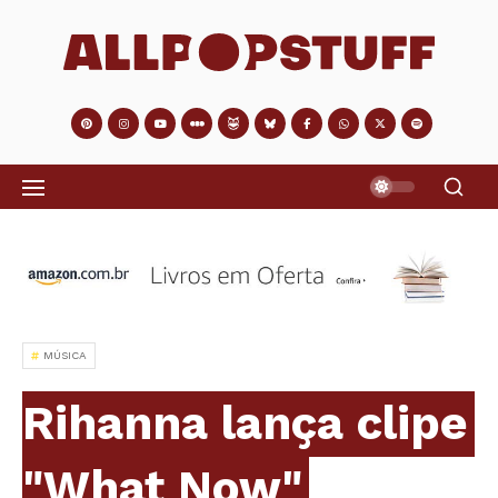
MÚSICA
Rihanna lança clipe
"What Now"