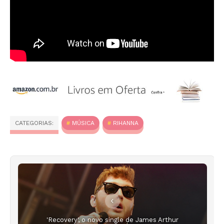
CATEGORIAS:
MÚSICA
RIHANNA
'Recovery', o novo single de James Arthur