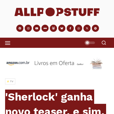
TV
'Sherlock' ganha
novo teaser, e sim,