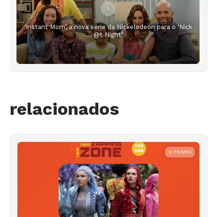
‘Instant Mom’, a nova série da Nickelodeon para o ‘Nick
@t Night’
relacionados
FILMES