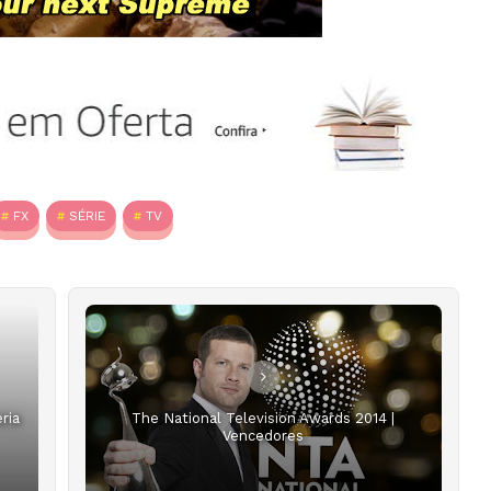
FX
SÉRIE
TV
ria
The National Television Awards 2014 |
Vencedores