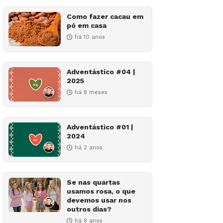
Como fazer cacau em
pó em casa
há 10 anos
Adventástico #04 |
2025
há 8 meses
Adventástico #01 |
2024
há 2 anos
Se nas quartas
usamos rosa, o que
devemos usar nos
outros dias?
há 8 anos