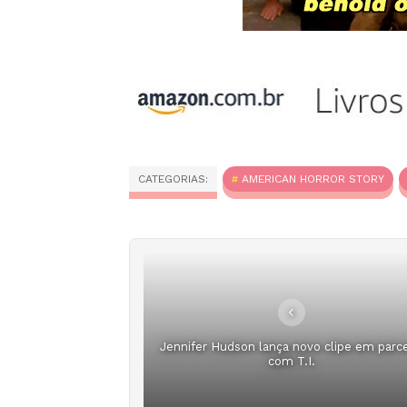
CATEGORIAS:
AMERICAN HORROR STORY
Jennifer Hudson lança novo clipe em parce
com T.I.