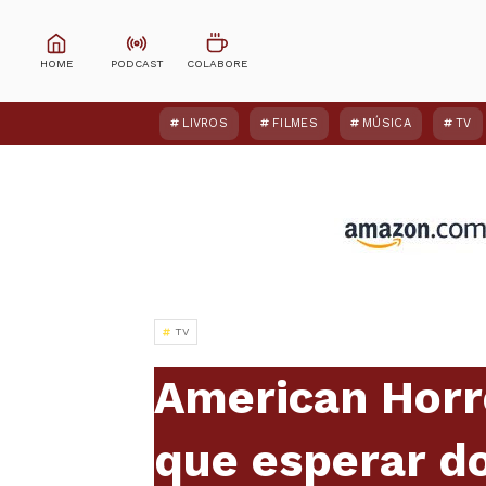
LIVROS
FILMES
MÚSICA
TV
TV
American Horro
que esperar d