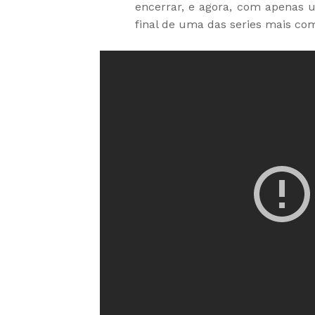
encerrar, e agora, com apenas 
final de uma das series mais co