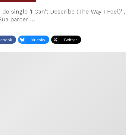
 single 'I Can't Describe (The Way I Feel)' ,
 Sua parceri…
cebook
Bluesky
Twitter