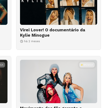
Virei Lover! O documentário da
Kylie Minogue
há 2 meses
ICA
MÚSICA