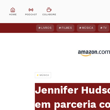
LIVROS
FILMES
MÚSICA
TV
MÚSICA
Jennifer Hudso
em parceria co