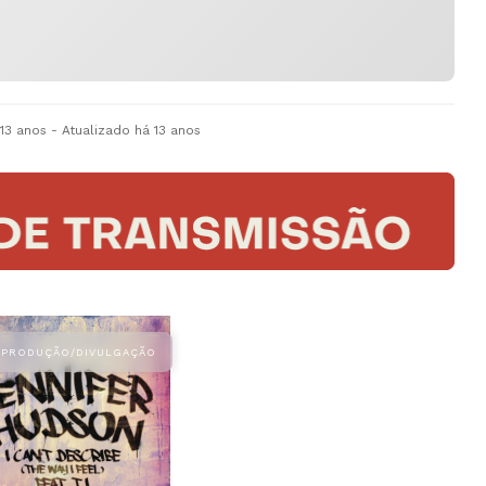
 13 anos
- Atualizado
há 13 anos