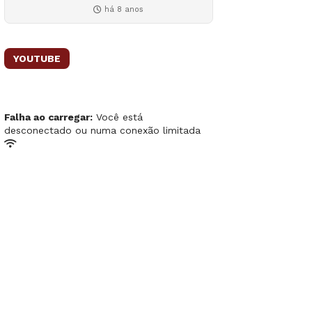
há 8 anos
YOUTUBE
Falha ao carregar:
Você está
desconectado ou numa conexão limitada