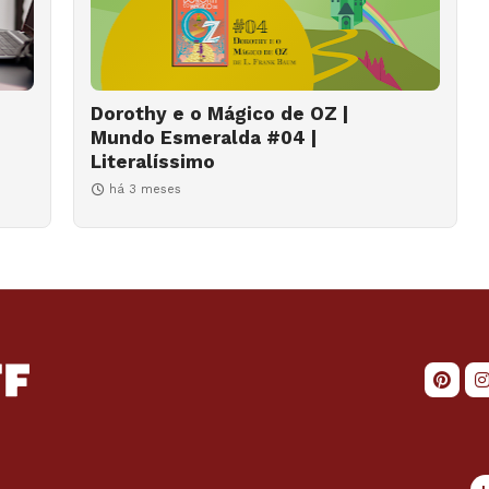
Dorothy e o Mágico de OZ |
Mundo Esmeralda #04 |
Literalíssimo
há 3 meses