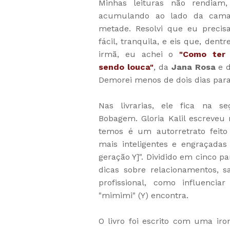
Minhas leituras não rendiam,
acumulando ao lado da cama,
metade. Resolvi que eu precis
fácil, tranquila, e eis que, dent
irmã, eu achei o
"Como ter
sendo louca"
, da
Jana Rosa
e 
Demorei menos de dois dias para
Nas livrarias, ele fica na s
Bobagem. Gloria Kalil escreveu 
temos é um autorretrato feit
mais inteligentes e engraçadas
geração Y]". Dividido em cinco pa
dicas sobre relacionamentos, s
profissional, como influenci
"mimimi" (Y) encontra.
O livro foi escrito com uma iro