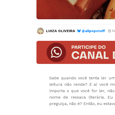
LUIZA OLIVEIRA
@allpopstuff
h
Sabe quando você tenta ler um l
leitura não rende? E aí você m
importa o que você for ler, nã
nome de ressaca literária. Eu
preguiça, não é? Então, eu esta