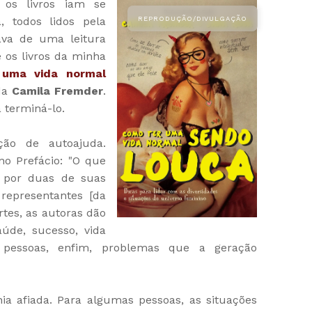
 os livros iam se
 todos lidos pela
ava de uma leitura
re os livros da minha
 uma vida normal
da
Camila Fremder
.
 terminá-lo.
eção de autoajuda.
no Prefácio: "O que
o por duas de suas
 representantes [da
rtes, as autoras dão
aúde, sucesso, vida
ar pessoas, enfim, problemas que a geração
nia afiada. Para algumas pessoas, as situações