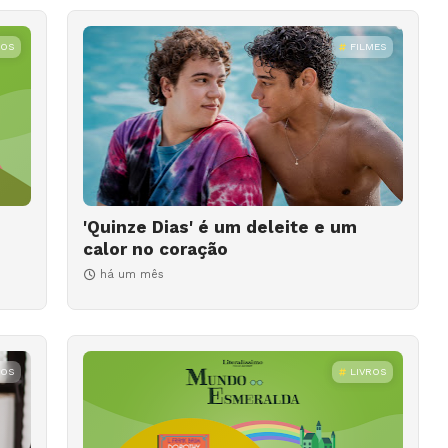
ROS
FILMES
'Quinze Dias' é um deleite e um
calor no coração
há um mês
ROS
LIVROS