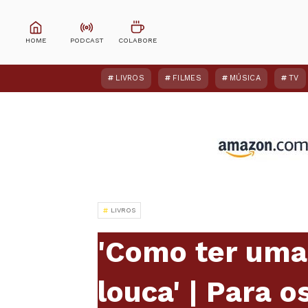
LIVROS
FILMES
MÚSICA
TV
LIVROS
'Como ter uma
louca' | Para 