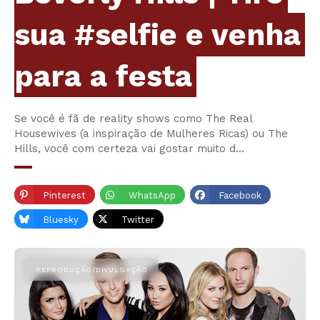
sua #selfie e venha
para a festa
Se você é fã de reality shows como The Real
Housewives (a inspiração de Mulheres Ricas) ou The
Hills, você com certeza vai gostar muito d…
Pinterest
WhatsApp
Facebook
Bluesky
Twitter