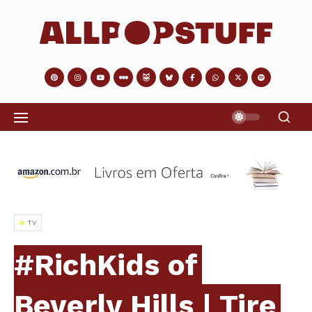
TV
#RichKids of
Beverly Hills | Tire