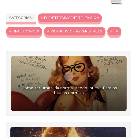
CATEGORIAS:
E! ENTERTAINMENT TELEVISION
REALITY SHOW
RICH KIDS OF BEVERLY HILLS
TV
'Como ter uma vida normal sendo louca' | Para os
loucos normais