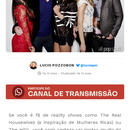
LUCIO POZZOBON
@luciopm
há 13 anos
- Atualizado
há 12 anos
Se você é fã de reality shows como The Real
Housewives (a inspiração de Mulheres Ricas) ou
The Hills, você com certeza vai gostar muito do