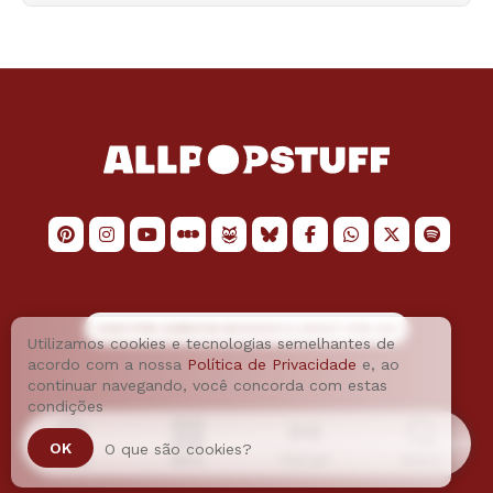
LOGO POR
JAIMESON MACHADO
E LAYOUT POR
JAO
Utilizamos cookies e tecnologias semelhantes de
acordo com a nossa
Política de Privacidade
e, ao
continuar navegando, você concorda com estas
condições
OK
O que são cookies?
Home
Menu
Podcast
Busca