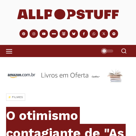
FILMES
O otimismo
contagiante de "As