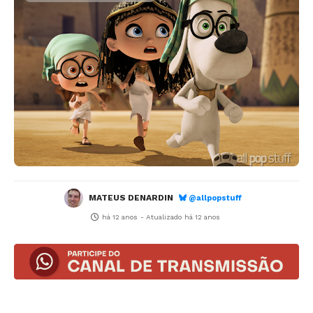
MATEUS DENARDIN
@allpopstuff
há 12 anos
- Atualizado
há 12 anos