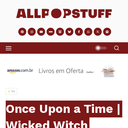
TV
Once Upon a Time |
Wicked Witch