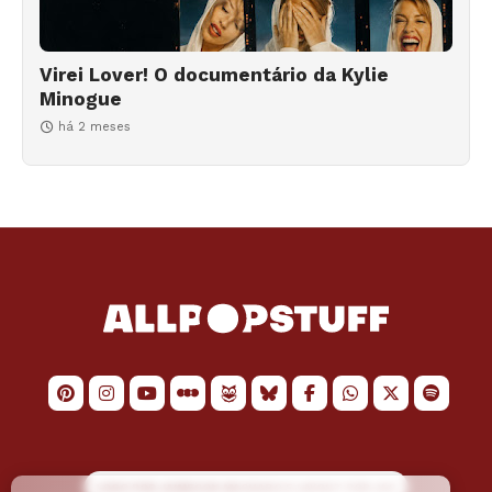
Virei Lover! O documentário da Kylie
Minogue
há 2 meses
LOGO POR
JAIMESON MACHADO
E LAYOUT POR
JAO