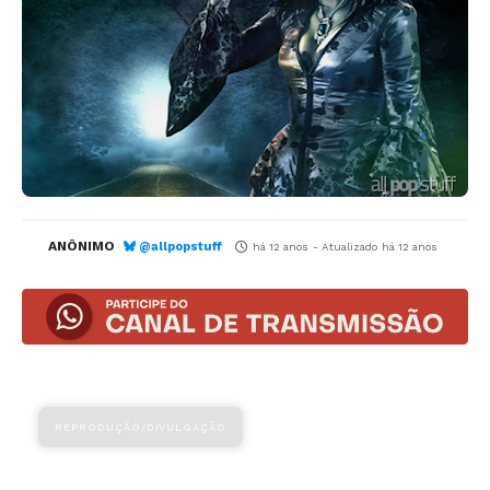
ANÔNIMO
@allpopstuff
há 12 anos
- Atualizado
há 12 anos