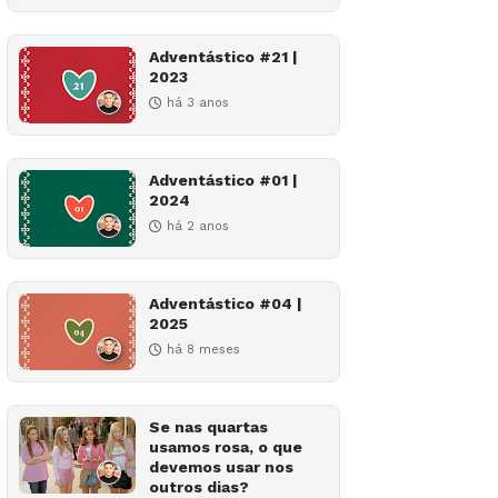
Adventástico #21 |
2023
há 3 anos
Adventástico #01 |
2024
há 2 anos
Adventástico #04 |
2025
há 8 meses
Se nas quartas
usamos rosa, o que
devemos usar nos
outros dias?