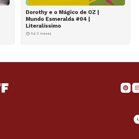
Dorothy e o Mágico de OZ |
Mundo Esmeralda #04 |
Literalíssimo
há 3 meses