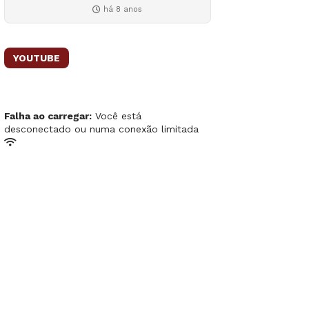
há 8 anos
YOUTUBE
Falha ao carregar:
Você está
desconectado ou numa conexão limitada