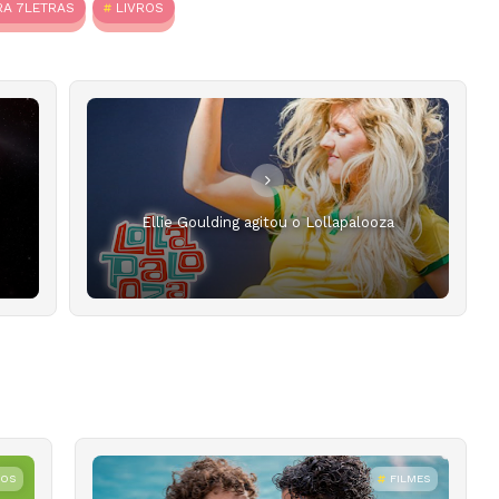
RA 7LETRAS
LIVROS
Ellie Goulding agitou o Lollapalooza
ROS
FILMES