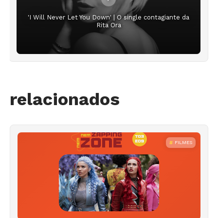
'I Will Never Let You Down' | O single contagiante da
Rita Ora
relacionados
FILMES