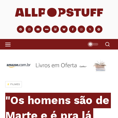
FILMES
"Os homens são de
Marte e é pra lá