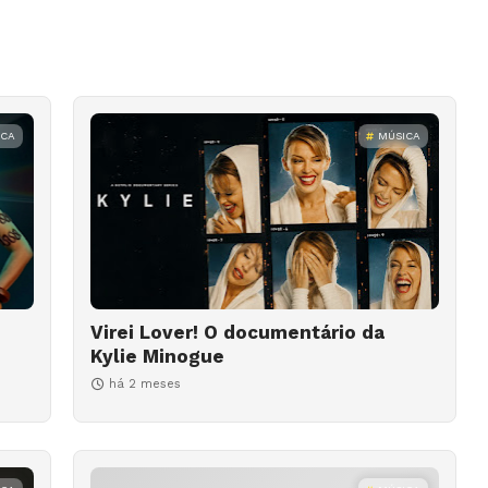
ICA
MÚSICA
Virei Lover! O documentário da
Kylie Minogue
há 2 meses