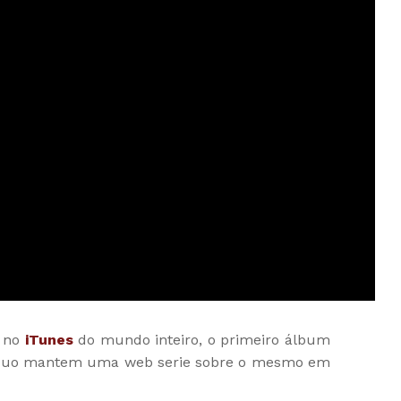
l no
iTunes
do mundo inteiro, o primeiro álbum
o duo mantem uma web serie sobre o mesmo em