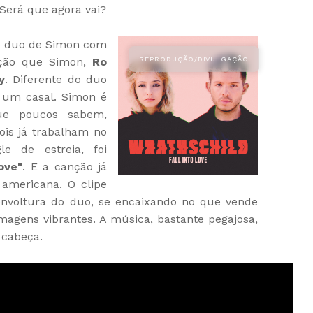
 Será que agora vai?
ao duo de Simon com
ação que Simon,
Ro
y
. Diferente do duo
r um casal. Simon é
ue poucos sabem,
is já trabalham no
e de estreia, foi
Love"
. E a canção já
 americana. O clipe
envoltura do duo, se encaixando no que vende
imagens vibrantes. A música, bastante pegajosa,
 cabeça.