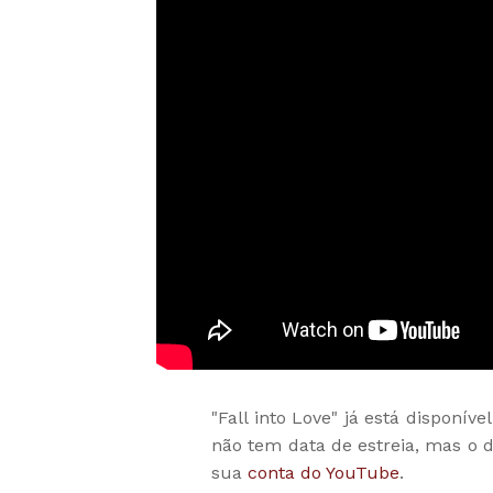
"Fall into Love" já está disponíve
não tem data de estreia, mas 
sua
conta do YouTube
.