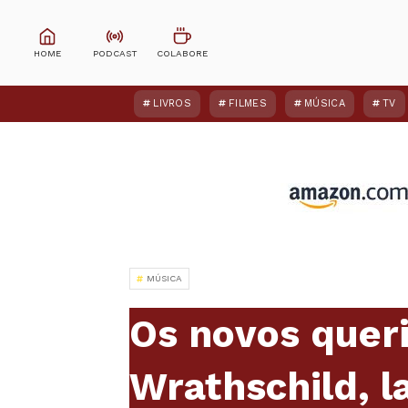
LIVROS
FILMES
MÚSICA
TV
MÚSICA
Os novos queri
Wrathschild, l