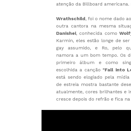
atenção da Billboard americana.
Wrathschild
, foi o nome dado 
outra cantora na mesma situ
Danishei
, conhecida como
Wolf
Karmin, eles estão longe de se
gay assumido, e Ro, pelo q
namora a um bom tempo. Os do
primeiro álbum e como singl
escolhida a canção
"Fall into 
está sendo elogiado pela mídia
de estreia mostra bastante des
atualmente, cores brilhantes e 
cresce depois do refrão e fica na