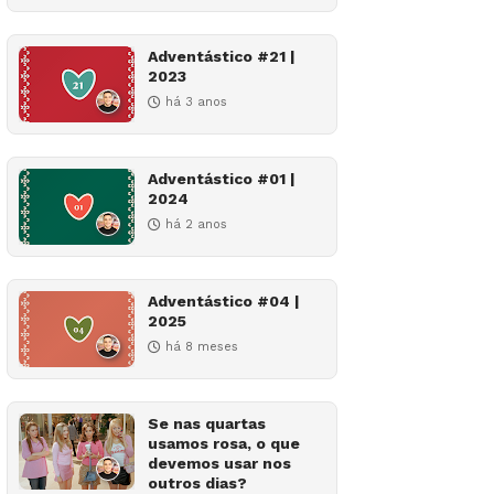
Adventástico #21 |
2023
há 3 anos
Adventástico #01 |
2024
há 2 anos
Adventástico #04 |
2025
há 8 meses
Se nas quartas
usamos rosa, o que
devemos usar nos
outros dias?