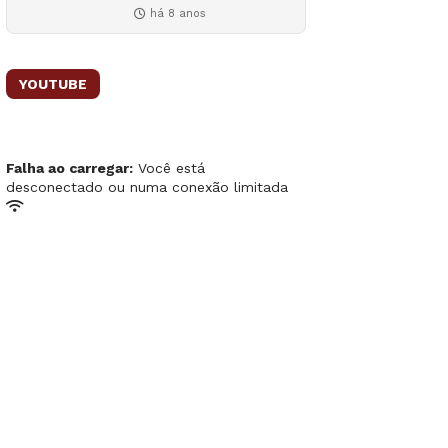
há 8 anos
YOUTUBE
Falha ao carregar:
Você está
desconectado ou numa conexão limitada