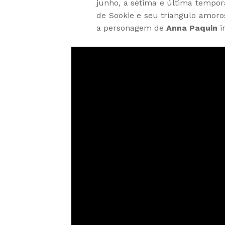
junho, a sétima e última tempor
de Sookie e seu triangulo amor
a personagem de
Anna Paquin
i