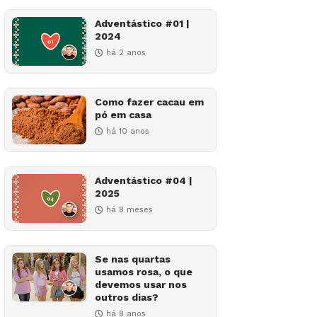
Adventástico #01 |
2024
há 2 anos
Como fazer cacau em
pó em casa
há 10 anos
Adventástico #04 |
2025
há 8 meses
Se nas quartas
usamos rosa, o que
devemos usar nos
outros dias?
há 8 anos