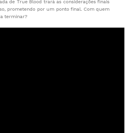
ada de True Blood trará as considerações finais
oso, prometendo por um ponto final. Com quem
ra terminar?