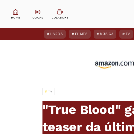
LIVROS
FILMES
MÚSICA
TV
TV
"True Blood" g
teaser da últ