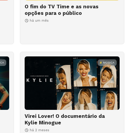
O fim do TV Time e as novas
opções para o público
há um mês
ICA
MÚSICA
Virei Lover! O documentário da
Kylie Minogue
há 2 meses