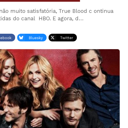
o muito satisfatória, True Blood c ontinua
tidas do canal HBO. E agora, d…
cebook
Bluesky
Twitter