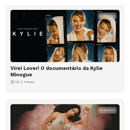
MÚSICA
Virei Lover! O documentário da Kylie
Minogue
há 2 meses
MÚSICA