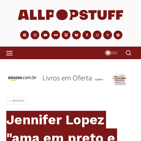
MÚSICA
Jennifer Lopez
"ama em preto e