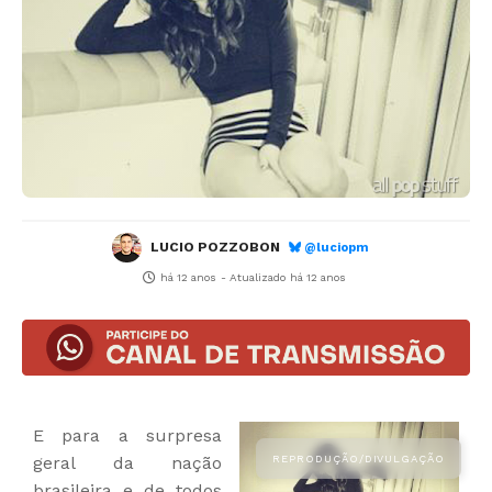
LUCIO POZZOBON
@luciopm
há 12 anos
- Atualizado
há 12 anos
E para a surpresa
geral da nação
brasileira e de todos