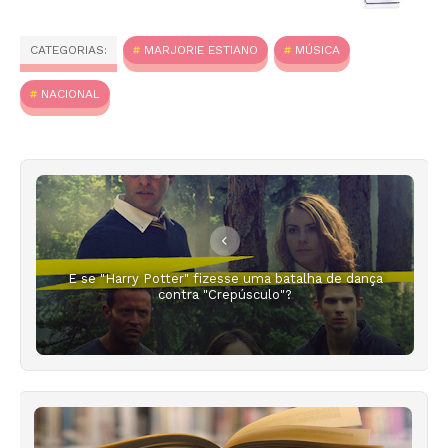
CATEGORIAS:
MARJORIE ESTIANO
MÚSICA
NACIONAL
E se "Harry Potter" fizesse uma batalha de dança
contra "Crepúsculo"?