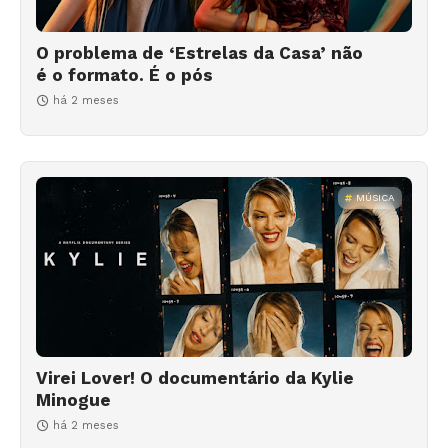
O problema de ‘Estrelas da Casa’ não
é o formato. É o pós
há 2 meses
MÚSICA
Virei Lover! O documentário da Kylie
Minogue
há 2 meses