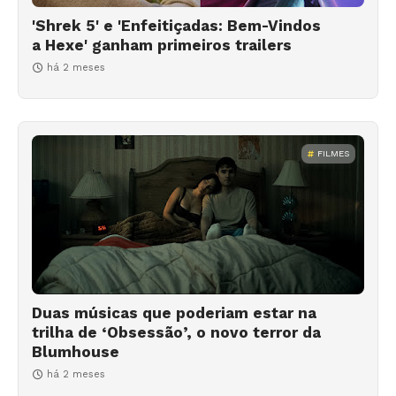
'Shrek 5' e 'Enfeitiçadas: Bem-Vindos
a Hexe' ganham primeiros trailers
há 2 meses
FILMES
Duas músicas que poderiam estar na
trilha de ‘Obsessão’, o novo terror da
Blumhouse
há 2 meses