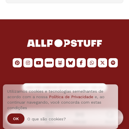
LOGO POR
JAIMESON MACHADO
E LAYOUT POR
JAO
Utilizamos cookies e tecnologias semelhantes de
acordo com a nossa
Política de Privacidade
e, ao
continuar navegando, você concorda com estas
condições
OK
O que são cookies?
Home
Menu
Podcast
Busca