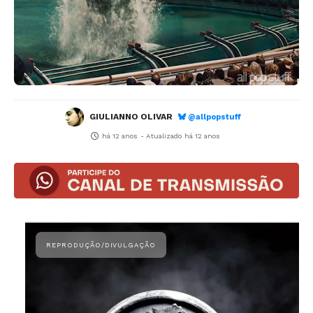
GIULIANNO OLIVAR
@allpopstuff
há 12 anos
- Atualizado
há 12 anos