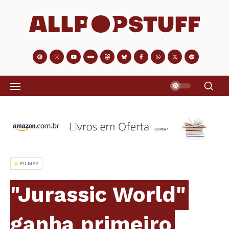
FILMES
"Jurassic World"
ganha primeiro