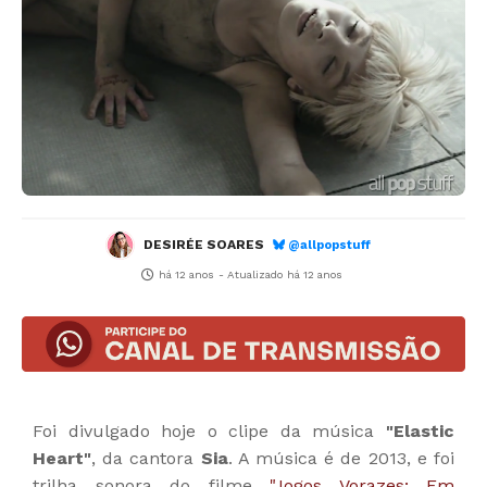
DESIRÉE SOARES
@allpopstuff
há 12 anos
- Atualizado
há 12 anos
Foi divulgado hoje o clipe da música
"Elastic
Heart"
, da cantora
Sia
. A música é de 2013, e foi
trilha sonora do filme
"Jogos Vorazes: Em