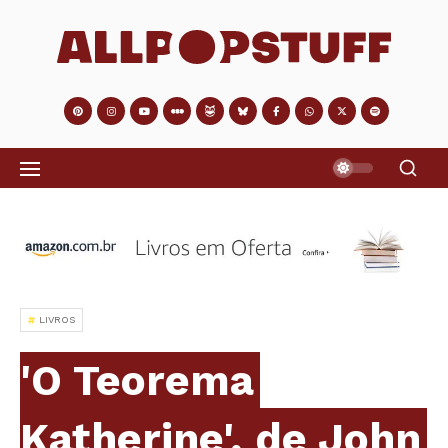
LIVROS
'O Teorema
Katherine', de John