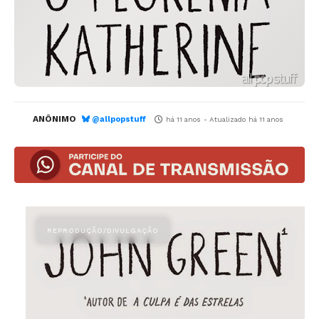
ANÔNIMO
@allpopstuff
há 11 anos
- Atualizado
há 11 anos