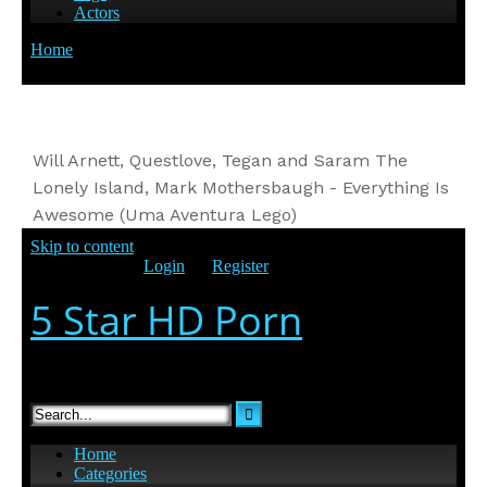
Will Arnett, Questlove, Tegan and Saram The
Lonely Island, Mark Mothersbaugh - Everything Is
Awesome (Uma Aventura Lego)