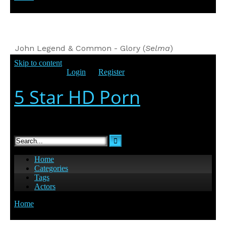
John Legend & Common - Glory (
Selma
)