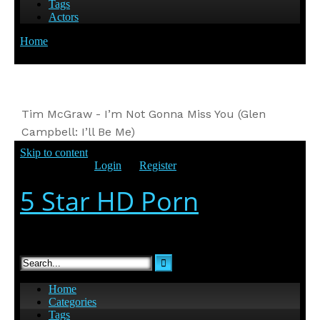
Tim McGraw - I’m Not Gonna Miss You (Glen
Campbell: I’ll Be Me)