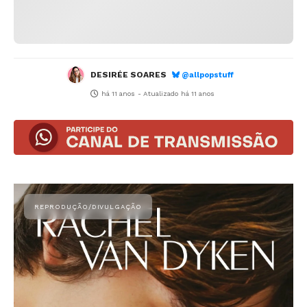
DESIRÉE SOARES
@allpopstuff
há 11 anos
- Atualizado
há 11 anos