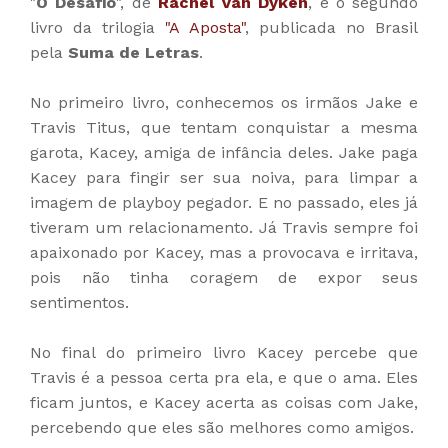
"
O Desafio
", de
Rachel Van Dyken
, é o segundo
livro da trilogia
"A Aposta"
, publicada no Brasil
pela
Suma de Letras
.
No primeiro livro, conhecemos os irmãos Jake e
Travis Titus, que tentam conquistar a mesma
garota, Kacey, amiga de infância deles. Jake paga
Kacey para fingir ser sua noiva, para limpar a
imagem de playboy pegador. E no passado, eles já
tiveram um relacionamento. Já Travis sempre foi
apaixonado por Kacey, mas a provocava e irritava,
pois não tinha coragem de expor seus
sentimentos.
No final do primeiro livro Kacey percebe que
Travis é a pessoa certa pra ela, e que o ama. Eles
ficam juntos, e Kacey acerta as coisas com Jake,
percebendo que eles são melhores como amigos.