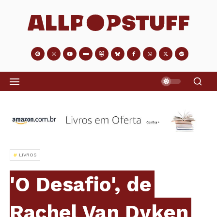
LIVROS
'O Desafio', de
Rachel Van Dyken