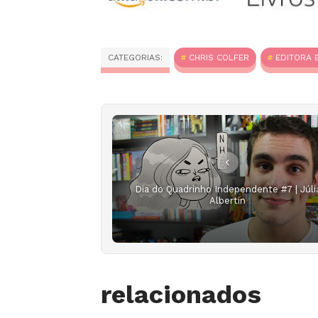
CATEGORIAS:
CHRIS COLFER
EDITORA 
Dia do Quadrinho Independente #7 | Júli
Albertin
relacionados