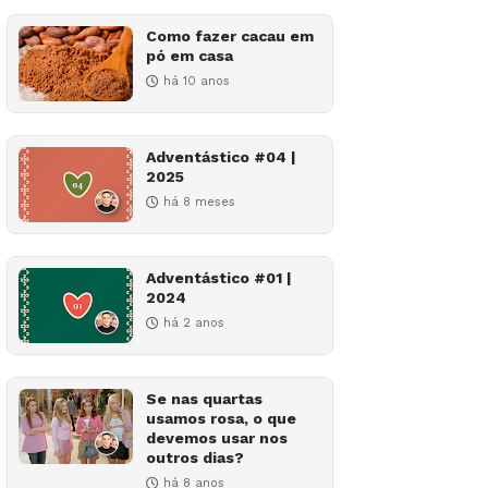
Como fazer cacau em
pó em casa
há 10 anos
Adventástico #04 |
2025
há 8 meses
Adventástico #01 |
2024
há 2 anos
Se nas quartas
usamos rosa, o que
devemos usar nos
outros dias?
há 8 anos