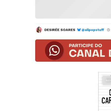
DESIRÉE SOARES
@allpopstuff