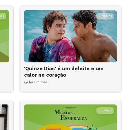
ROS
FILMES
'Quinze Dias' é um deleite e um
calor no coração
há um mês
ROS
LIVROS