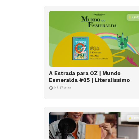
LIV
A Estrada para OZ | Mundo
Esmeralda #05 | Literalíssimo
há 17 dias
LIV