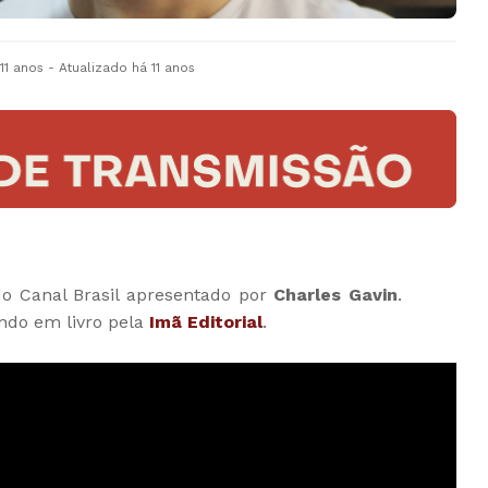
11 anos
- Atualizado
há 11 anos
o Canal Brasil apresentado por
Charles Gavin
.
ando em livro pela
Imã Editorial
.