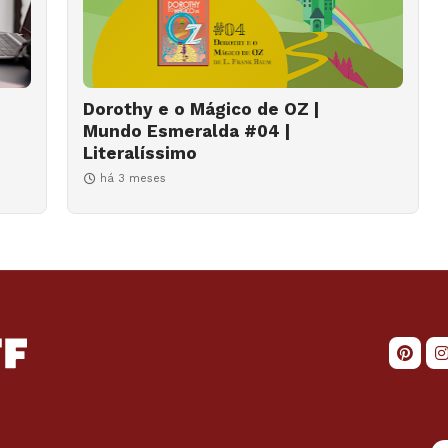
Dorothy e o Mágico de OZ |
Mundo Esmeralda #04 |
Literalíssimo
há 3 meses