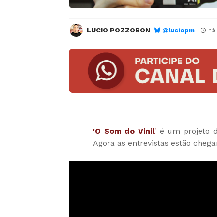
LUCIO POZZOBON
@luciopm
há 
'O Som do Vinil
'
é um projeto d
Agora as entrevistas estão cheg