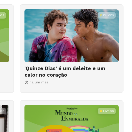
ROS
FILMES
'Quinze Dias' é um deleite e um
calor no coração
há um mês
ROS
LIVROS