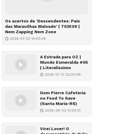
Os acertos de ‘Descendentes: País
das Maravilhas Malvado' | T03E09 |
Nem Zapping Nem Zone
2026-07-23 14:00:06
A Estrada para OZ |
Mundo Esmeralda #05
| Literalíssimo
2026-07-21 22:00:06
Dom Pierre Cafeteria
no Food To Save
(Santa Maria-RS)
2026-06-02 13:00:10
Virei Lover! O