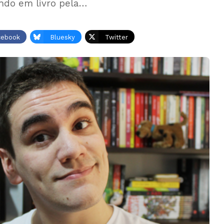
ando em livro pela…
cebook
Bluesky
Twitter