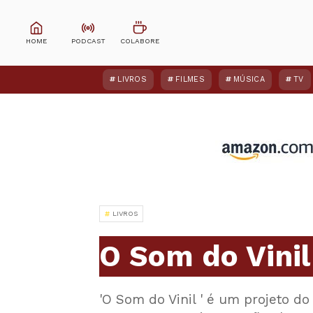
LIVROS
FILMES
MÚSICA
TV
LIVROS
O Som do Vinil
'O Som do Vinil ' é um projeto do