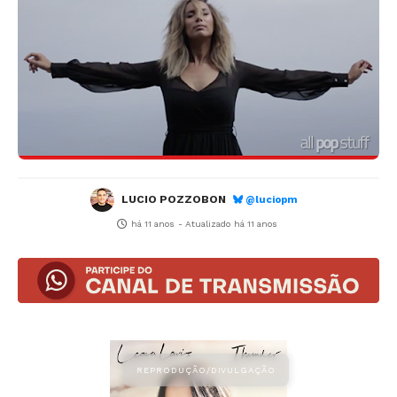
LUCIO POZZOBON
@luciopm
há 11 anos
- Atualizado
há 11 anos