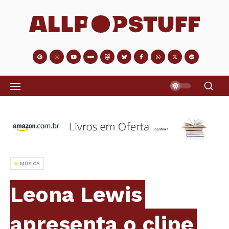
MÚSICA
Leona Lewis
apresenta o clipe