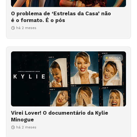
O problema de ‘Estrelas da Casa’ não
é o formato. É o pós
há 2 meses
MÚSICA
Virei Lover! O documentário da Kylie
Minogue
há 2 meses