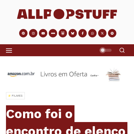
FILMES
Como foi o
encontro de elenco