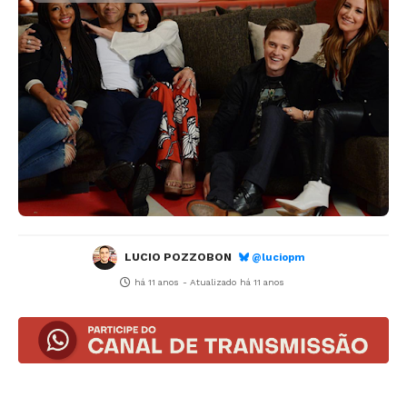
LUCIO POZZOBON
@luciopm
há 11 anos
- Atualizado
há 11 anos