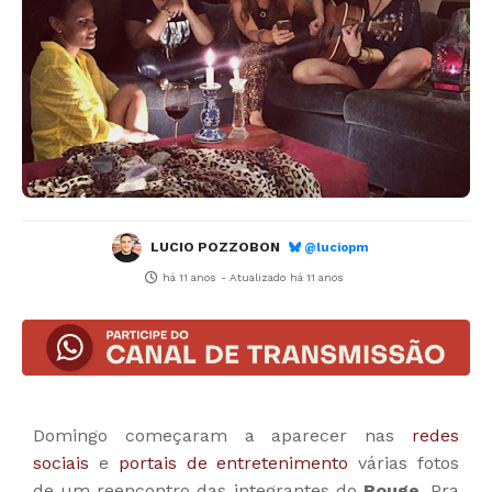
LUCIO POZZOBON
@luciopm
há 11 anos
- Atualizado
há 11 anos
Domingo começaram a aparecer nas
redes
sociais
e
portais de entretenimento
várias fotos
de um reencontro das integrantes do
Rouge
. Pra