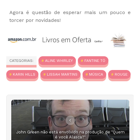
Agora é questão de esperar mais um pouco e
torcer por novidades!
CATEGORIAS:
ALINE WHIRLEY
FANTINE TÓ
KARIN HILLS
LISSAH MARTINS
MÚSICA
ROUGE
John Green não está envolvido na produção de "Quem
é você Alasca?"