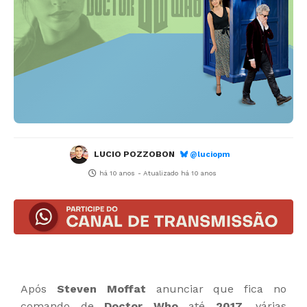
LUCIO POZZOBON
@luciopm
há 10 anos
- Atualizado
há 10 anos
Após
Steven Moffat
anunciar que fica no
comando de
Doctor Who
até
2017
, várias