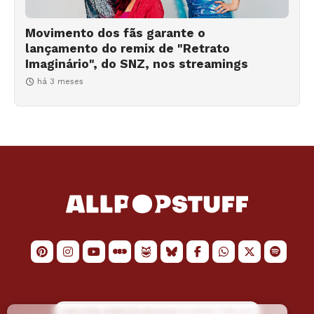
Movimento dos fãs garante o
lançamento do remix de "Retrato
Imaginário", do SNZ, nos streamings
há 3 meses
LOGO POR
JAIMESON MACHADO
E LAYOUT POR
JAO