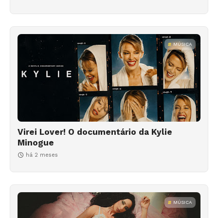
MÚSICA
Virei Lover! O documentário da Kylie
Minogue
há 2 meses
MÚSICA