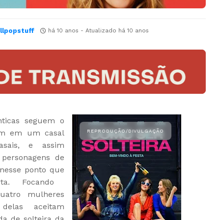
llpopstuff
há 10 anos
- Atualizado
há 10 anos
nticas seguem o
am em um casal
asais, e assim
personagens de
 nesse ponto que
rta. Focando
uatro mulheres
 delas aceitam
da de solteira da