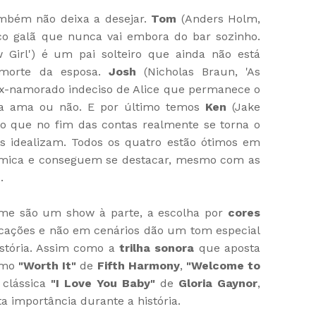
ambém não deixa a desejar.
Tom
(Anders Holm,
ico galã que nunca vai embora do bar sozinho.
Girl') é um pai solteiro que ainda não está
 morte da esposa.
Josh
(Nicholas Braun, 'As
o ex-namorado indeciso de Alice que permanece o
e a ama ou não. E por último temos
Ken
(Jake
nado que no fim das contas realmente se torna o
as idealizam. Todos os quatro estão ótimos em
mica e conseguem se destacar, mesmo com as
.
lme são um show à parte, a escolha por
cores
ocações e não em cenários dão um tom especial
istória. Assim como a
trilha sonora
que aposta
como
"Worth It"
de
Fifth Harmony
,
"Welcome to
 clássica
"I Love You Baby"
de
Gloria Gaynor
,
 importância durante a história.