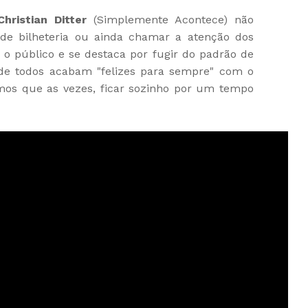
Christian Ditter
(Simplemente Acontece) não
de bilheteria ou ainda chamar a atenção dos
e o público e se destaca por fugir do padrão de
de todos acabam "felizes para sempre" com o
emos que as vezes, ficar sozinho por um tempo