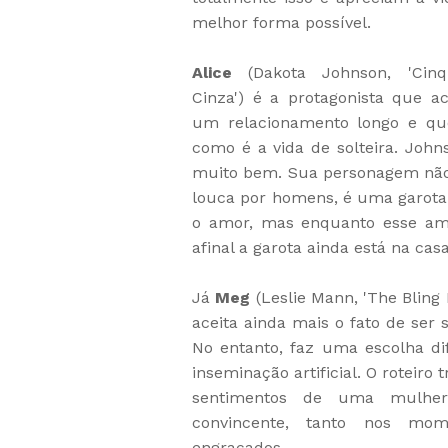
melhor forma possível.
Alice
(Dakota Johnson, 'Cin
Cinza') é a protagonista que a
um relacionamento longo e qu
como é a vida de solteira. John
muito bem. Sua personagem não 
louca por homens, é uma garota 
o amor, mas enquanto esse amo
afinal a garota ainda está na cas
Já
Meg
(Leslie Mann, 'The Bling 
aceita ainda mais o fato de ser
No entanto, faz uma escolha dif
inseminação artificial. O roteiro
sentimentos de uma mulhe
convincente, tanto nos mo
engraçados.