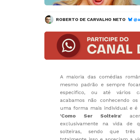
ROBERTO DE CARVALHO NETO
@a
A maioria das comédias româ
mesmo padrão e sempre foc
especifico, ou até vários c
acabamos não conhecendo os 
uma forma mais individual e é
'Como Ser Solteira'
ace
exclusivamente na vida de q
solteiras, sendo que três
totalmente isso e apreciam a vi