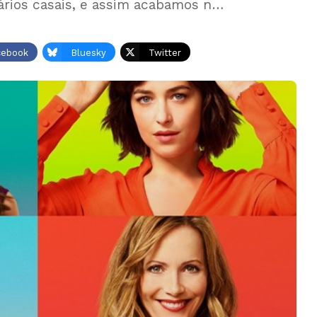
vários casais, e assim acabamos n…
cebook
Bluesky
Twitter