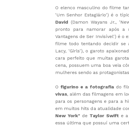
O elenco masculino do filme t
'Um Senhor Estagiário') é o típ
David
(Damon Wayans Jr., 'New 
pronto para namorar após a
Vantagens de Ser Invisível') é 
filme todo tentando decidir s
Lacy, 'Girls'), o garoto apaixo
cara perfeito que muitas garot
cena, possuem uma boa veia cô
mulheres sendo as protagonistas
O
figurino e a fotografia
do fi
vivas
, além das filmagens em l
para os personagens e para a h
em muitos hits da atualidade 
New York"
de
Taylor Swift
e a
essa última que possuí uma certa