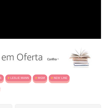
S
LESLIE MANN
MGM
NEW LINE