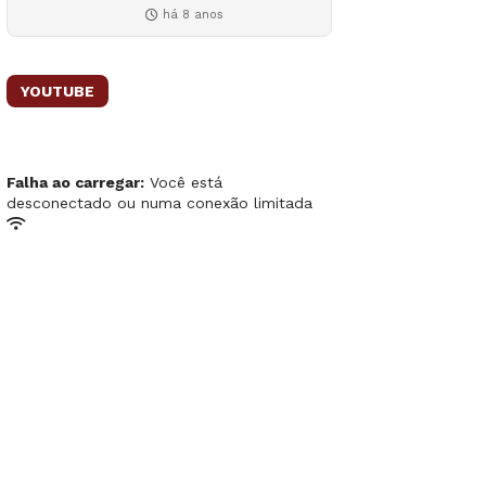
há 8 anos
YOUTUBE
Falha ao carregar:
Você está
desconectado ou numa conexão limitada