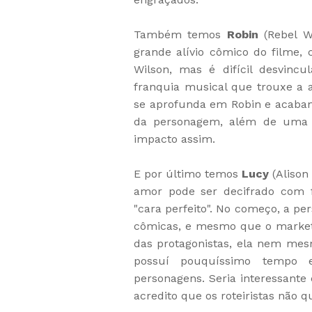
Também temos
Robin
(Rebel Wi
grande alívio cômico do filme,
Wilson, mas é difícil desvin
franquia musical que trouxe a at
se aprofunda em Robin e acaba
da personagem, além de uma te
impacto assim.
E por último temos
Lucy
(Alison 
amor pode ser decifrado com 
"cara perfeito". No começo, a p
cômicas, e mesmo que o marketi
das protagonistas, ela nem me
possuí pouquíssimo tempo
personagens. Seria interessan
acredito que os roteiristas não 