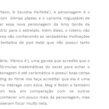
lson, 'A Escolha Perfeita'). A personagem é o
 com ótimas piadas e o carisma inigualável de
cular essa nova personagem da Amy Gorda da
riz para o estrelato. Além disso, o roteiro não
mos não conhecendo as verdadeiras motivações
ntativa de plot twist que não possuí tanto
Brie, 'Pânico 4'), uma garota que acredita que o
fórmulas matemáticas do excel para achar o
ersonagem é até carismática e possuí boas cenas
ng do filme nos faça acreditar que ela é uma
smo interage com Alice, Meg e Robin e também
 em tela em comparação com os outros
te conhecer um pouco mais da personagem, mas
quiseram focar muito nela.