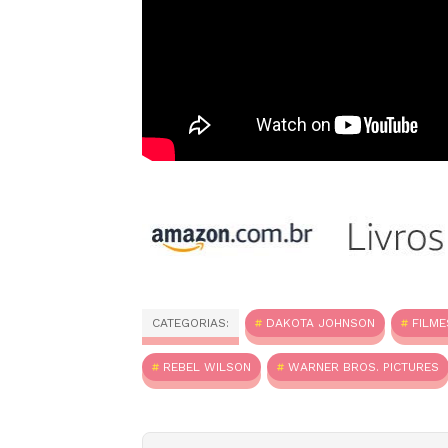
CATEGORIAS:
DAKOTA JOHNSON
FILME
REBEL WILSON
WARNER BROS. PICTURES