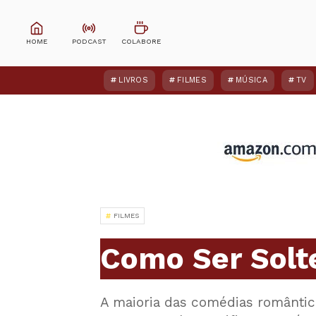
LIVROS
FILMES
MÚSICA
TV
FILMES
Como Ser Solte
A maioria das comédias românt