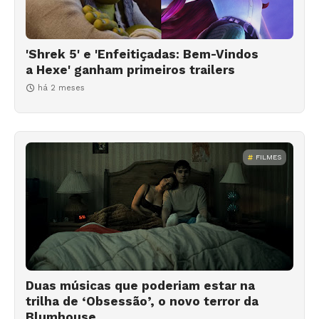
'Shrek 5' e 'Enfeitiçadas: Bem-Vindos
a Hexe' ganham primeiros trailers
há 2 meses
FILMES
Duas músicas que poderiam estar na
trilha de ‘Obsessão’, o novo terror da
Blumhouse