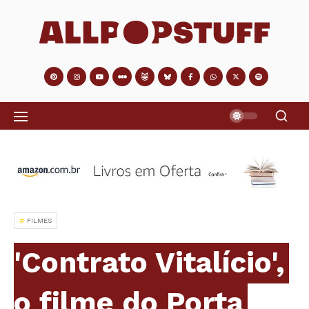
FILMES
'Contrato Vitalício',
o filme do Porta