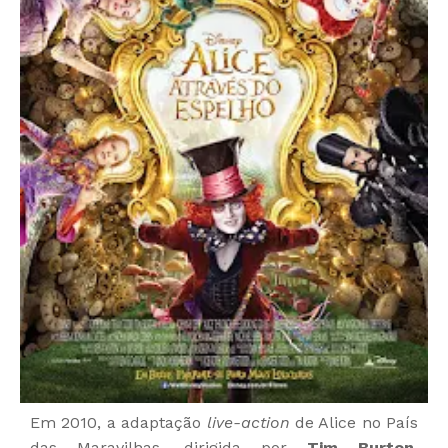
Em 2010, a adaptação
live-action
de Alice no País
das Maravilhas, dirigida por
Tim Burton
,