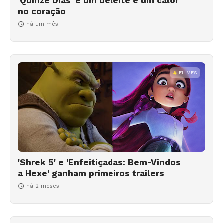
'Quinze Dias' é um deleite e um calor
no coração
há um mês
FILMES
'Shrek 5' e 'Enfeitiçadas: Bem-Vindos
a Hexe' ganham primeiros trailers
há 2 meses