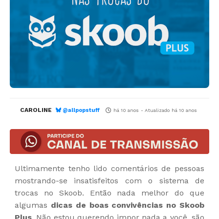
CAROLINE
@allpopstuff
há 10 anos
- Atualizado
há 10 anos
Ultimamente tenho lido comentários de pessoas
mostrando-se insatisfeitos com o sistema de
trocas no Skoob. Então nada melhor do que
algumas
dicas de boas convivências no Skoob
Plus
. Não estou querendo impor nada a você, são