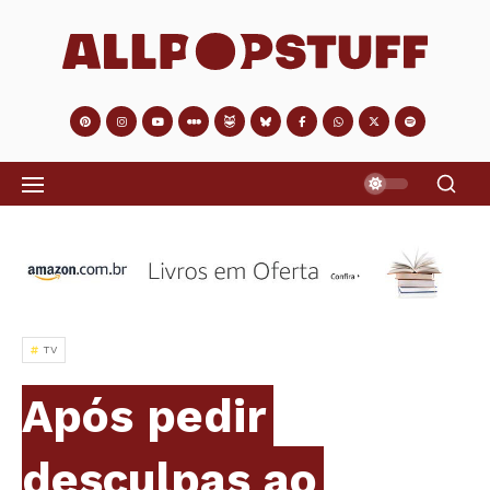
TV
Após pedir
desculpas ao