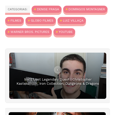
CATEGORIAS:
DENISE FRAGA
DOMINGOS MONTAGNER
FILMES
GLOBO FILMES
LUIZ VILLAÇA
WARNER BROS. PICTURES
YOUTUBE
Nerd Loot Legendary Quest | Christopher
Kastensmidt, Iron Collection, Dungeons & Dragons